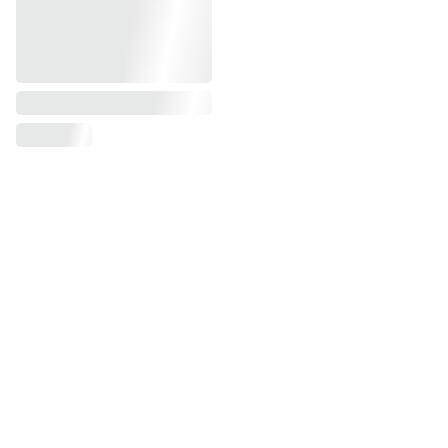
Anchetas Navideñas 
Medellín 2026: 
Regalos Sorpresa 
Personalizados para 
una Navidad 